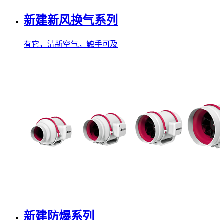
新建新风换气系列
有它，清新空气，触手可及
新建防爆系列