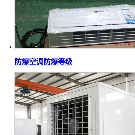
防爆空调防爆等级