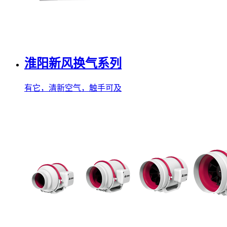
淮阳新风换气系列
有它，清新空气，触手可及