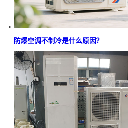
防爆空调不制冷是什么原因？