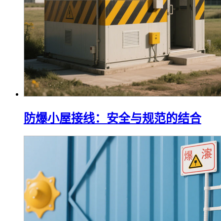
防爆小屋接线：安全与规范的结合