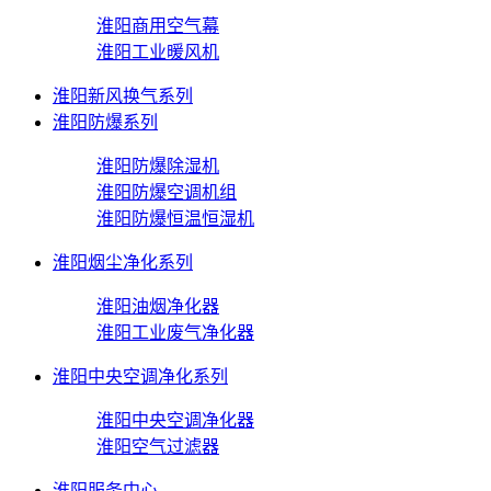
淮阳商用空气幕
淮阳工业暖风机
淮阳新风换气系列
淮阳防爆系列
淮阳防爆除湿机
淮阳防爆空调机组
淮阳防爆恒温恒湿机
淮阳烟尘净化系列
淮阳油烟净化器
淮阳工业废气净化器
淮阳中央空调净化系列
淮阳中央空调净化器
淮阳空气过滤器
淮阳服务中心