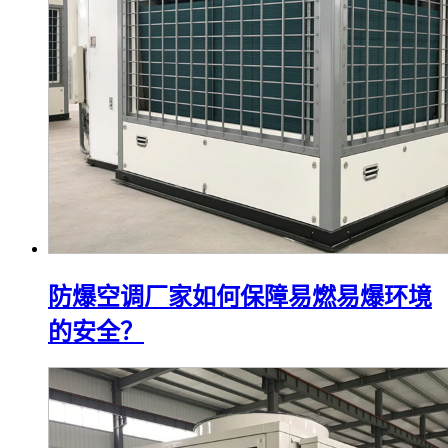
防爆空调厂家如何保障易燃易爆环境
的安全？