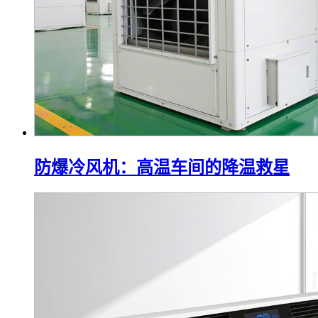
防爆冷风机：高温车间的降温救星