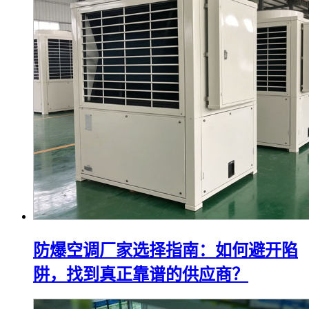
防爆空调厂家选择指南：如何避开陷
阱，找到真正靠谱的供应商？