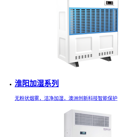
淮阳加湿系列
无粉状烟雾，洁净加湿，澳洲创新科技智能保护