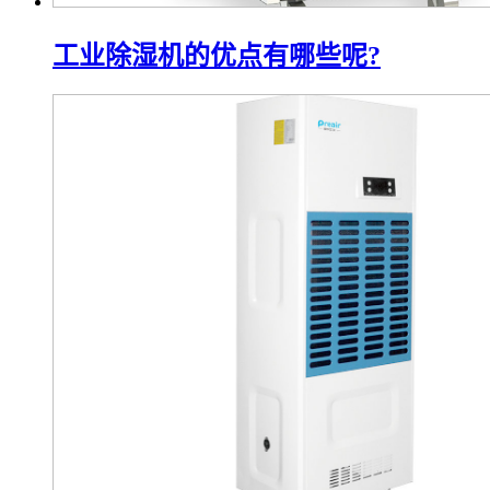
工业除湿机的优点有哪些呢?