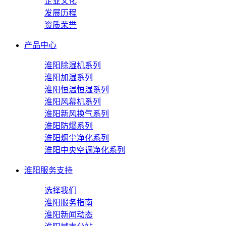
企业文化
发展历程
资质荣誉
产品中心
淮阳除湿机系列
淮阳加湿系列
淮阳恒温恒湿系列
淮阳风幕机系列
淮阳新风换气系列
淮阳防爆系列
淮阳烟尘净化系列
淮阳中央空调净化系列
淮阳服务支持
选择我们
淮阳服务指南
淮阳新闻动态