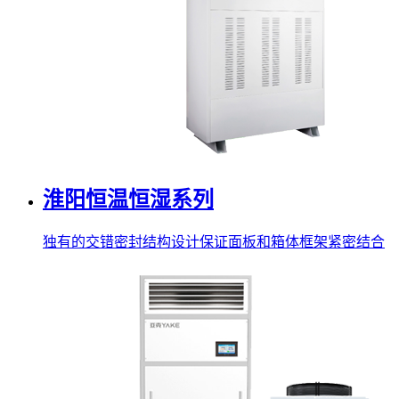
淮阳恒温恒湿系列
独有的交错密封结构设计保证面板和箱体框架紧密结合