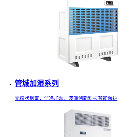
管城加湿系列
无粉状烟雾，洁净加湿，澳洲创新科技智能保护