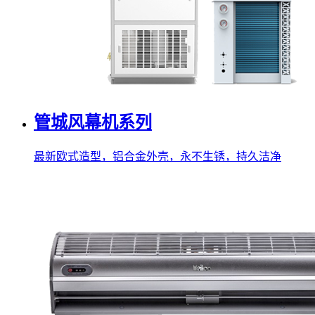
管城风幕机系列
最新欧式造型，铝合金外壳，永不生锈，持久洁净