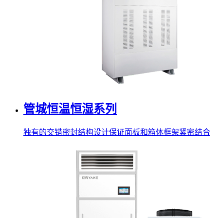
管城恒温恒湿系列
独有的交错密封结构设计保证面板和箱体框架紧密结合