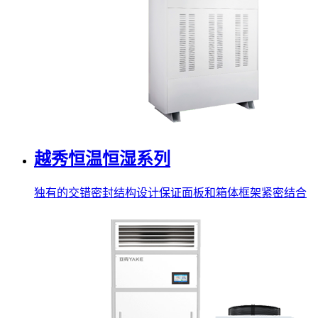
越秀恒温恒湿系列
独有的交错密封结构设计保证面板和箱体框架紧密结合