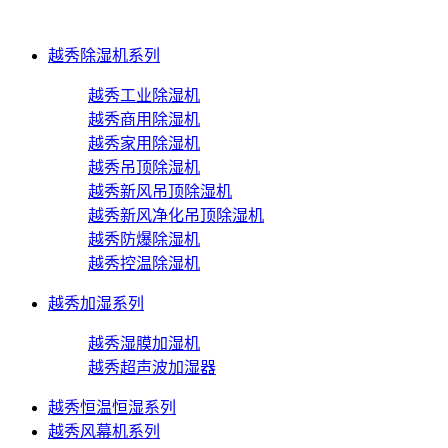
越秀除湿机系列
越秀工业除湿机
越秀商用除湿机
越秀家用除湿机
越秀吊顶除湿机
越秀新风吊顶除湿机
越秀新风净化吊顶除湿机
越秀防爆除湿机
越秀控温除湿机
越秀加湿系列
越秀湿膜加湿机
越秀超声波加湿器
越秀恒温恒湿系列
越秀风幕机系列