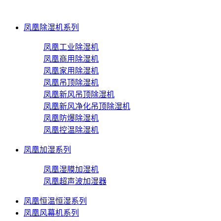
凤凰除湿机系列
凤凰工业除湿机
凤凰商用除湿机
凤凰家用除湿机
凤凰吊顶除湿机
凤凰新风吊顶除湿机
凤凰新风净化吊顶除湿机
凤凰防爆除湿机
凤凰控温除湿机
凤凰加湿系列
凤凰湿膜加湿机
凤凰超声波加湿器
凤凰恒温恒湿系列
凤凰风幕机系列