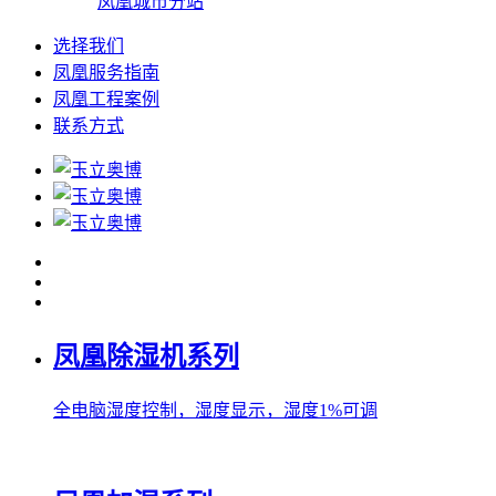
凤凰城市分站
选择我们
凤凰服务指南
凤凰工程案例
联系方式
凤凰除湿机系列
全电脑湿度控制，湿度显示，湿度1%可调