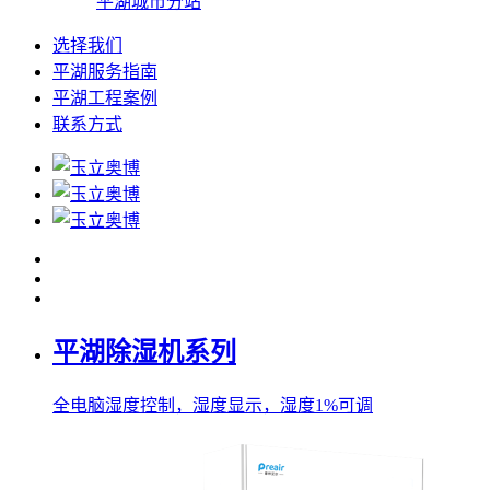
平湖城市分站
选择我们
平湖服务指南
平湖工程案例
联系方式
平湖除湿机系列
全电脑湿度控制，湿度显示，湿度1%可调