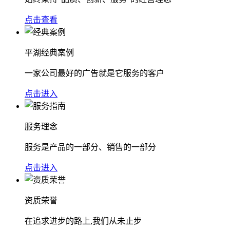
点击查看
平湖经典案例
一家公司最好的广告就是它服务的客户
点击进入
服务理念
服务是产品的一部分、销售的一部分
点击进入
资质荣誉
在追求进步的路上,我们从未止步