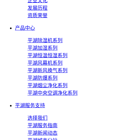
企业文化
发展历程
资质荣誉
产品中心
平湖除湿机系列
平湖加湿系列
平湖恒温恒湿系列
平湖风幕机系列
平湖新风换气系列
平湖防爆系列
平湖烟尘净化系列
平湖中央空调净化系列
平湖服务支持
选择我们
平湖服务指南
平湖新闻动态