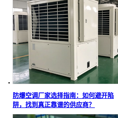
防爆空调厂家选择指南：如何避开陷
阱，找到真正靠谱的供应商？