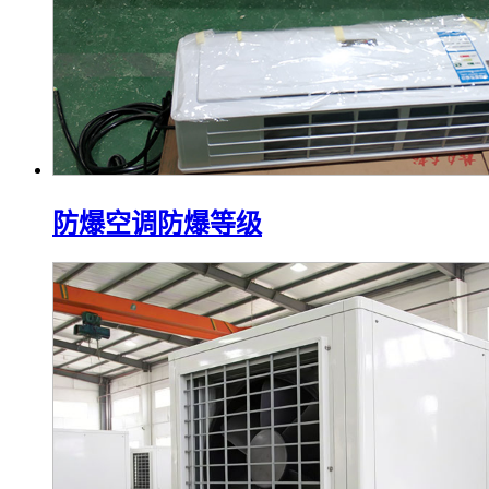
防爆空调防爆等级