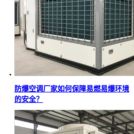
防爆空调厂家如何保障易燃易爆环境
的安全？