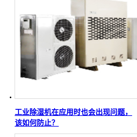
工业除湿机在应用时也会出现问题，
该如何防止？