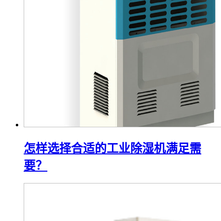
怎样选择合适的工业除湿机满足需
要？