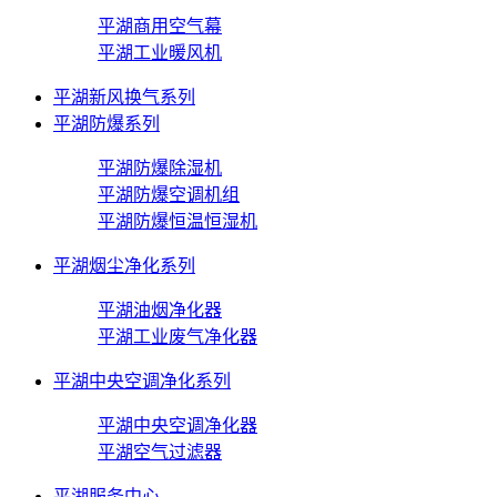
平湖商用空气幕
平湖工业暖风机
平湖新风换气系列
平湖防爆系列
平湖防爆除湿机
平湖防爆空调机组
平湖防爆恒温恒湿机
平湖烟尘净化系列
平湖油烟净化器
平湖工业废气净化器
平湖中央空调净化系列
平湖中央空调净化器
平湖空气过滤器
平湖服务中心