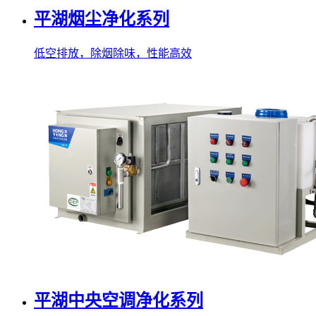
平湖烟尘净化系列
低空排放，除烟除味，性能高效
平湖中央空调净化系列