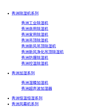
秀洲除湿机系列
秀洲工业除湿机
秀洲商用除湿机
秀洲家用除湿机
秀洲吊顶除湿机
秀洲新风吊顶除湿机
秀洲新风净化吊顶除湿机
秀洲防爆除湿机
秀洲控温除湿机
秀洲加湿系列
秀洲湿膜加湿机
秀洲超声波加湿器
秀洲恒温恒湿系列
秀洲风幕机系列