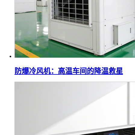
防爆冷风机：高温车间的降温救星