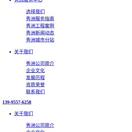
选择我们
秀洲服务指南
秀洲工程案例
秀洲新闻动态
秀洲城市分站
关于我们
秀洲公司简介
企业文化
发展历程
资质荣誉
联系我们
139-9557-6258
关于我们
秀洲公司简介