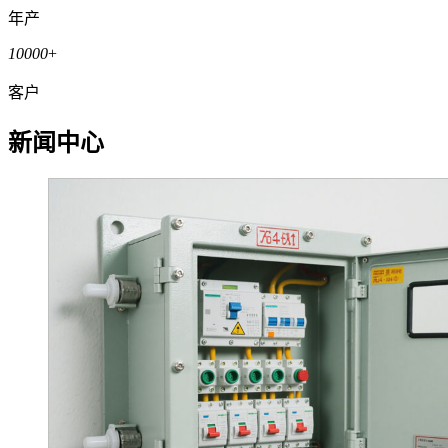
年产
10000
+
客户
新闻中心