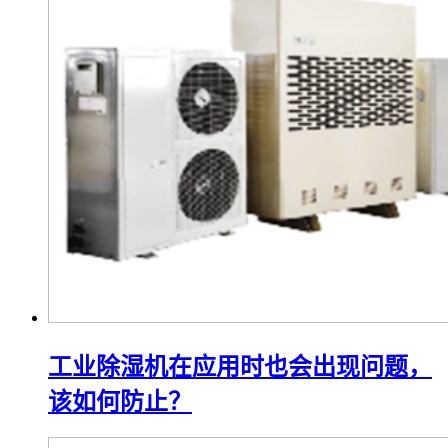
工业除湿机在应用时也会出现问题，
该如何防止？