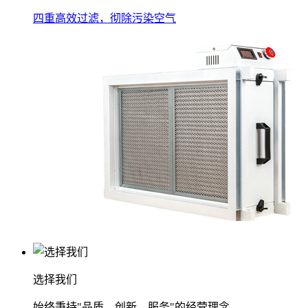
四重高效过滤，彻除污染空气
选择我们
始终秉持"品质、创新、服务"的经营理念