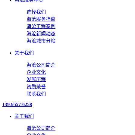
选择我们
海沧服务指南
海沧工程案例
海沧新闻动态
海沧城市分站
关于我们
海沧公司简介
企业文化
发展历程
资质荣誉
联系我们
139-9557-6258
关于我们
海沧公司简介