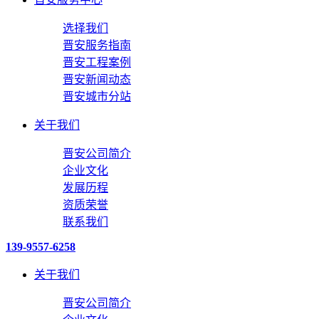
选择我们
晋安服务指南
晋安工程案例
晋安新闻动态
晋安城市分站
关于我们
晋安公司简介
企业文化
发展历程
资质荣誉
联系我们
139-9557-6258
关于我们
晋安公司简介